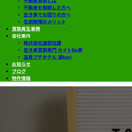
不動産買取とは
不動産を相続した方へ
空き家でお困りの方へ
生前整理のメリット
買取再生事例
会社案内
株式会社渡部住建
空き家買取専門 カイトRe家
温泉プチホテル 湯kori
お知らせ
ブログ
物件情報