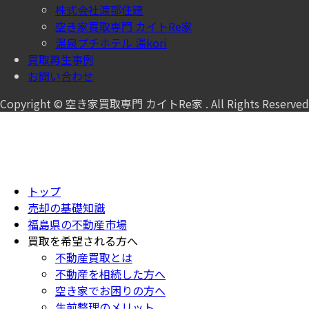
株式会社渡部住建
空き家買取専門 カイトRe家
温泉プチホテル 湯kori
買取再生事例
お問い合わせ
Copyright © 空き家買取専門 カイトRe家 . All Rights Reserved
トップ
売却の基礎知識
福島県の不動産市場
買取を希望される方へ
不動産買取とは
不動産を相続した方へ
空き家でお困りの方へ
生前整理のメリット