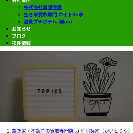
会社案内
株式会社渡部住建
空き家買取専門 カイトRe家
温泉プチホテル 湯kori
お知らせ
ブログ
物件情報
物件情報
空き家・不動産の買取専門店 カイトRe家（かいとりや）