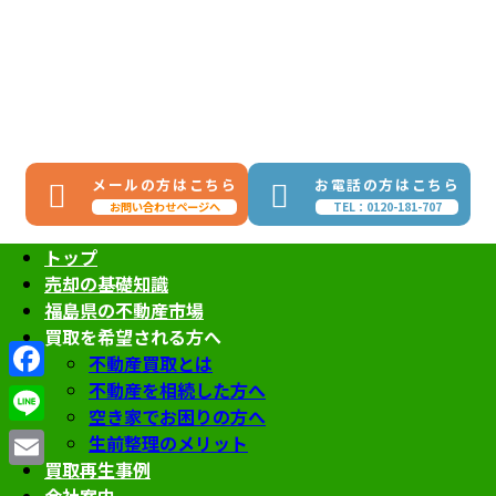
コ
ナ
ン
ビ
テ
ゲ
ン
ー
ツ
シ
へ
ョ
ス
ン
メールの方はこちら
お電話の方はこちら
キ
に
お問い合わせページへ
TEL：0120-181-707
ッ
移
プ
動
トップ
売却の基礎知識
福島県の不動産市場
買取を希望される方へ
不動産買取とは
不動産を相続した方へ
Facebook
空き家でお困りの方へ
Line
生前整理のメリット
買取再生事例
Email