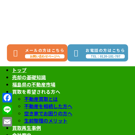
コ
ナ
ン
ビ
テ
ゲ
ン
ー
ツ
シ
へ
ョ
ス
ン
メールの方はこちら
お電話の方はこちら
キ
に
お問い合わせページへ
TEL：0120-181-707
ッ
移
プ
動
トップ
売却の基礎知識
福島県の不動産市場
買取を希望される方へ
不動産買取とは
不動産を相続した方へ
Facebook
空き家でお困りの方へ
Line
生前整理のメリット
買取再生事例
Email